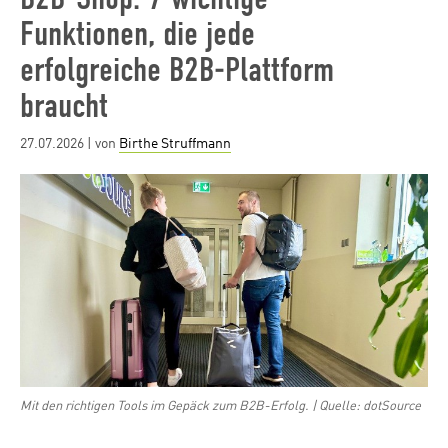
Funktionen, die jede
erfolgreiche B2B-Plattform
braucht
Posted
27.07.2026
| von
Birthe Struffmann
on
Mit den richtigen Tools im Gepäck zum B2B-Erfolg. | Quelle: dotSource