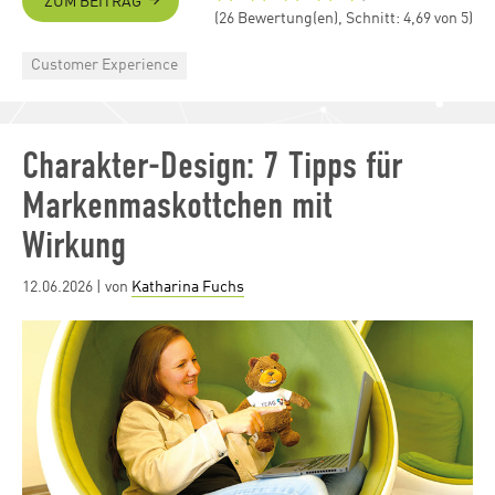
ZUM BEITRAG
(26 Bewertung(en), Schnitt: 4,69 von 5)
Categories
Customer Experience
Charakter-Design: 7 Tipps für
Markenmaskottchen mit
Wirkung
Posted
12.06.2026
| von
Katharina Fuchs
on