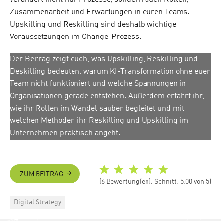
Zusammenarbeit und Erwartungen in euren Teams.
Upskilling und Reskilling sind deshalb wichtige
Voraussetzungen im Change-Prozess.
Der Beitrag zeigt euch, was Upskilling, Reskilling und
Deskilling bedeuten, warum KI-Transformation ohne euer
Team nicht funktioniert und welche Spannungen in
Organisationen gerade entstehen. Außerdem erfahrt ihr,
wie ihr Rollen im Wandel sauber begleitet und mit
welchen Methoden ihr Reskilling und Upskilling im
Unternehmen praktisch angeht.
ZUM BEITRAG
(6 Bewertung(en), Schnitt: 5,00 von 5)
Categories
Digital Strategy