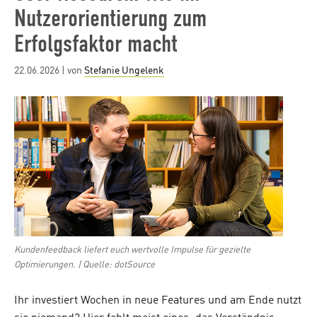
Nutzerorientierung zum
Erfolgsfaktor macht
Posted
22.06.2026
| von
Stefanie Ungelenk
on
Kundenfeedback liefert euch wertvolle Impulse für gezielte
Optimierungen. | Quelle: dotSource
Ihr investiert Wochen in neue Features und am Ende nutzt