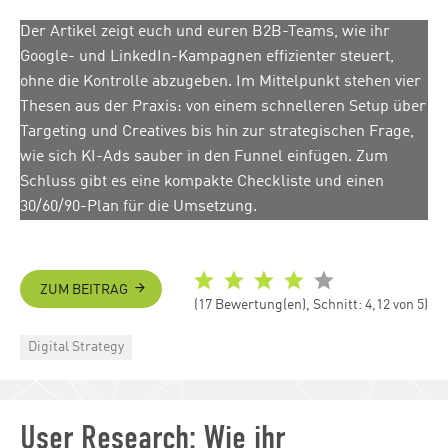
Der Artikel zeigt euch und euren B2B-Teams, wie ihr
Google- und LinkedIn-Kampagnen effizienter steuert,
ohne die Kontrolle abzugeben. Im Mittelpunkt stehen vier
Thesen aus der Praxis: von einem schnelleren Setup über
Targeting und Creatives bis hin zur strategischen Frage,
wie sich KI-Ads sauber in den Funnel einfügen. Zum
Schluss gibt es eine kompakte Checkliste und einen
30/60/90-Plan für die Umsetzung.
ZUM BEITRAG
(17 Bewertung(en), Schnitt: 4,12 von 5)
Categories
Digital Strategy
User Research: Wie ihr