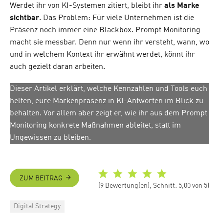
Werdet ihr von KI-Systemen zitiert, bleibt ihr
als Marke
sichtbar
. Das Problem: Für viele Unternehmen ist die
Präsenz noch immer eine Blackbox. Prompt Monitoring
macht sie messbar. Denn nur wenn ihr versteht, wann, wo
und in welchem Kontext ihr erwähnt werdet, könnt ihr
auch gezielt daran arbeiten.
Dieser Artikel erklärt, welche Kennzahlen und Tools euch
helfen, eure Markenpräsenz in KI-Antworten im Blick zu
behalten. Vor allem aber zeigt er, wie ihr aus dem Prompt
Monitoring konkrete Maßnahmen ableitet, statt im
Ungewissen zu bleiben.
ZUM BEITRAG
(9 Bewertung(en), Schnitt: 5,00 von 5)
Categories
Digital Strategy