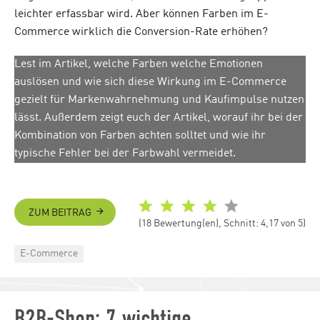
leichter erfassbar wird. Aber können Farben im E-
Commerce wirklich die Conversion-Rate erhöhen?
Lest im Artikel, welche Farben welche Emotionen
auslösen und wie sich diese Wirkung im E-Commerce
gezielt für Markenwahrnehmung und Kaufimpulse nutzen
lässt. Außerdem zeigt euch der Artikel, worauf ihr bei der
Kombination von Farben achten solltet und wie ihr
typische Fehler bei der Farbwahl vermeidet.
ZUM BEITRAG
(18 Bewertung(en), Schnitt: 4,17 von 5)
Categories
E-Commerce
B2B-Shop: 7 wichtige