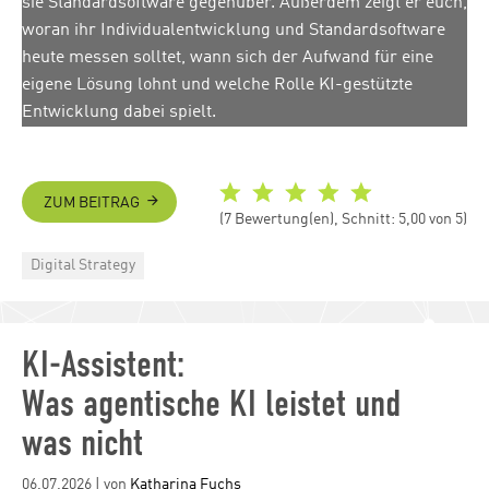
sie Standardsoftware gegenüber. Außerdem zeigt er euch,
woran ihr Individualentwicklung und Standardsoftware
heute messen solltet, wann sich der Aufwand für eine
eigene Lösung lohnt und welche Rolle KI-gestützte
Entwicklung dabei spielt.
ZUM BEITRAG
(7 Bewertung(en), Schnitt: 5,00 von 5)
Categories
Digital Strategy
KI-Assistent:
Was agentische KI leistet und
was nicht
Posted
06.07.2026
| von
Katharina Fuchs