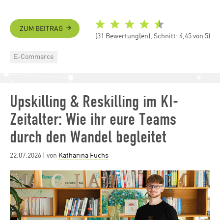
ZUM BEITRAG
(31 Bewertung(en), Schnitt: 4,45 von 5)
Categories
E-Commerce
Upskilling & Reskilling im KI-
Zeitalter: Wie ihr eure Teams
durch den Wandel begleitet
Posted
22.07.2026
| von
Katharina Fuchs
on