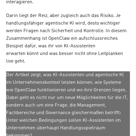
interagieren.
Darin liegt der Reiz, aber zugleich auch das Risiko. Je
handlungsfähiger agentische KI wird, desto wichtiger
werden Fragen nach Sicherheit und Kontrolle. In diesem
Zusammenhang ist OpenClaw ein aufschlussreiches
Beispiel dafür, was ihr von KI-Assistenten
erwarten könnt und was besser nicht ohne Leitplanken
live geht.
Der Artikel zeigt, was KI-Assistenten und agentische KI
im Unternehmenskontext leisten können, wie Systeme
wie OpenClaw funktionieren und wo ihre Grenzen liegen.
Dabei geht es nicht nur um neue Möglichkeiten für die IT,
sondern auch um eine Frage, die Management,
Fachbereiche und Governance gleichermaßen betrifft:
Unter welchen Bedingungen sollen KI-Assistenten im
Unternehmen überhaupt Handlungsspielraum
bekommen?