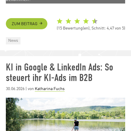
ZUM BEITRAG
(15 Bewertung(en), Schnitt: 4,47 von 5)
Categories
News
KI in Google & LinkedIn Ads: So
steuert ihr KI-Ads im B2B
Posted
30.06.2026
| von
Katharina Fuchs
on