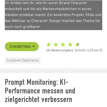
Im Artikel lest ihr, wie ihr euren Brand Character
entwickelt und ihn als Markenmaskottchen in euren
Kanälen erlebbar macht. Ein konkretes Projekt, FAQs und
das Webinar zu Character Design machen das Thema für
euch noch greifbarer.
ZUM BEITRAG
(24 Bewertung(en), Schnitt: 4,33 von 5)
Categories
Customer Experience
Prompt Monitoring: KI-
Performance messen und
zielgerichtet verbessern