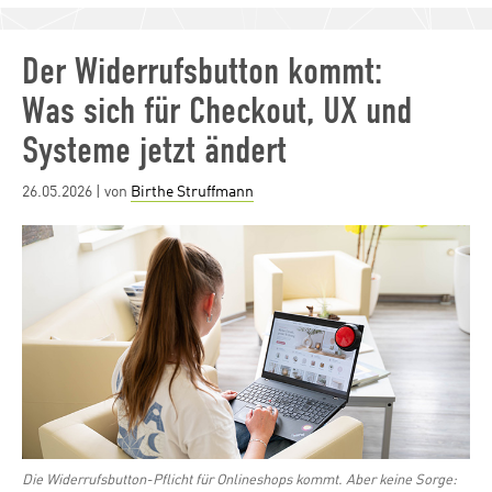
Der Widerrufsbutton kommt:
Was sich für Checkout, UX und
Systeme jetzt ändert
Posted
26.05.2026
| von
Birthe Struffmann
on
Die Widerrufsbutton-Pflicht für Onlineshops kommt. Aber keine Sorge: