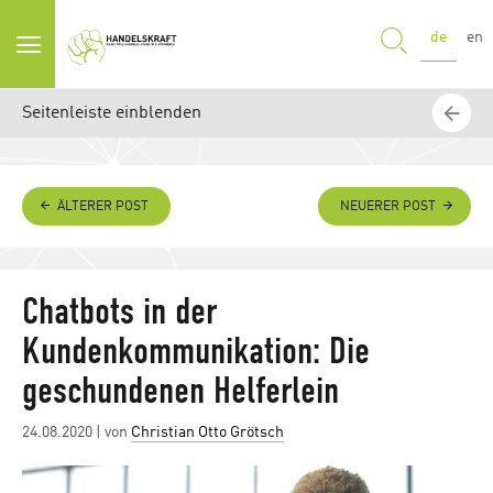
SUCHE
de
en
Seitenleiste einblenden
ÄLTERER POST
NEUERER POST
Chatbots in der
Kundenkommunikation: Die
geschundenen Helferlein
Posted
24.08.2020
| von
Christian Otto Grötsch
on