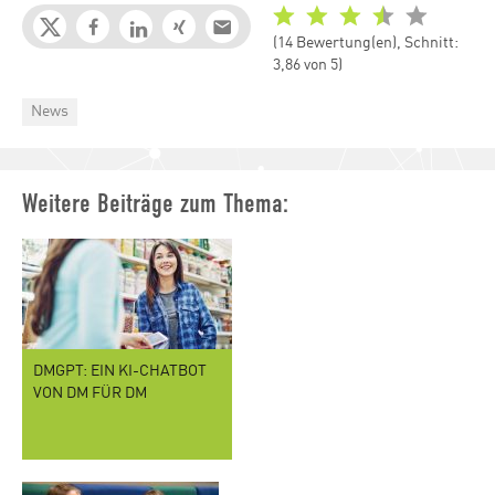
(14 Bewertung(en), Schnitt:
3,86 von 5)
Categories
News
Weitere Beiträge zum Thema:
DMGPT: EIN KI-CHATBOT
VON DM FÜR DM