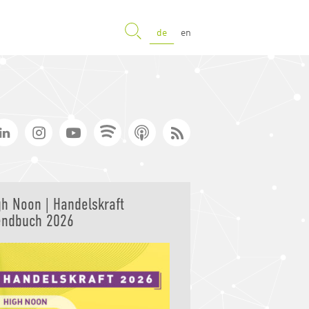
SUCHE
de
en
gh Noon | Handelskraft
endbuch 2026