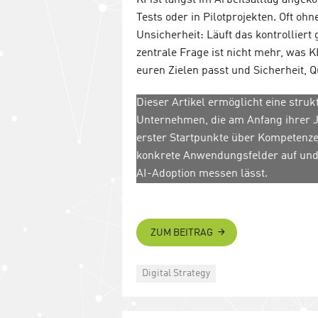
KI ist längst im Arbeitsalltag angek
Tests oder in Pilotprojekten. Oft o
Unsicherheit: Läuft das kontrolliert
zentrale Frage ist nicht mehr, was KI
euren Zielen passt und Sicherheit, Q
Dieser Artikel ermöglicht eine struk
Unternehmen, die am Anfang ihrer J
erster Startpunkte über Kompetenzen 
konkrete Anwendungsfelder auf und g
AI-Adoption messen lässt.
ZUM BEITRAG
Categories
Digital Strategy