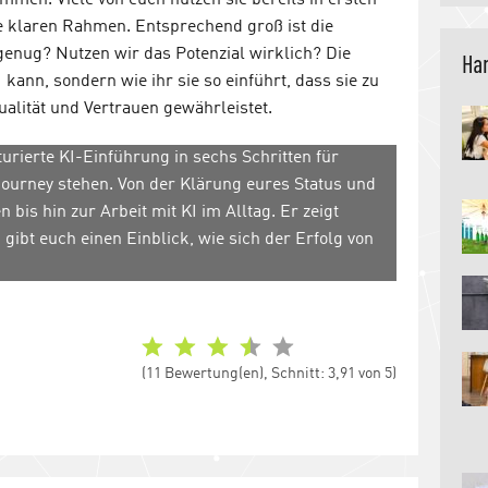
ommen. Viele von euch nutzen sie bereits in ersten
hne klaren Rahmen. Entsprechend groß ist die
 genug? Nutzen wir das Potenzial wirklich? Die
Han
 kann, sondern wie ihr sie so einführt, dass sie zu
ualität und Vertrauen gewährleistet.
turierte KI-Einführung in sechs Schritten für
ourney stehen. Von der Klärung eures Status und
bis hin zur Arbeit mit KI im Alltag. Er zeigt
ibt euch einen Einblick, wie sich der Erfolg von
(11 Bewertung(en), Schnitt: 3,91 von 5)