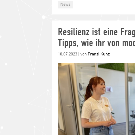
Categories
News
Resilienz ist eine Fra
Tipps, wie ihr von mo
Posted
10.07.2023
| von
Franzi Kunz
on