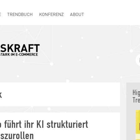
E
TRENDBUCH
KONFERENZ
ABOUT
k
Hi
Tr
 führt ihr KI strukturiert
uszurollen