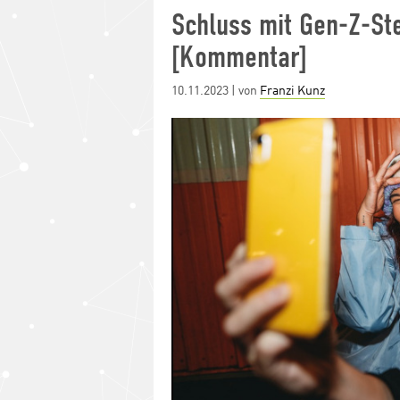
Schluss mit Gen-Z-S
[Kommentar]
Posted
10.11.2023
| von
Franzi Kunz
on