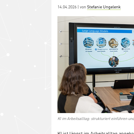
Posted
14.04.2026
| von
Stefanie Ungelenk
on
KI im Arbeitsalltag: strukturiert einführen u