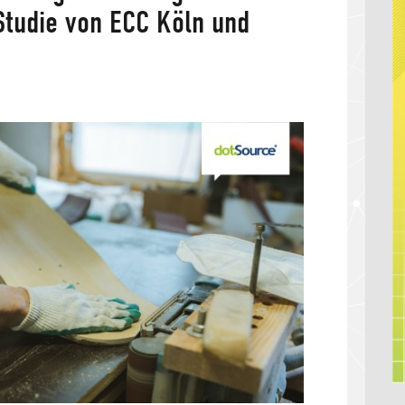
Studie von ECC Köln und
k: Studie kostenfrei herunterladen