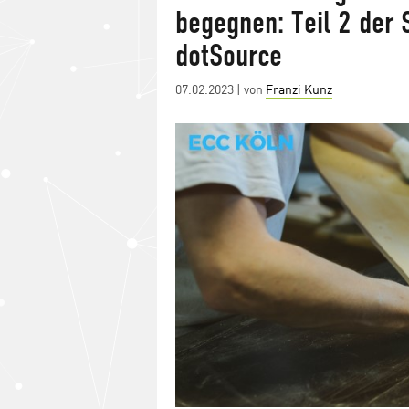
begegnen: Teil 2 der 
Fakten zur Studienerhebung
Fachkräftemangel begegnen
Bedeutung des Handwerks
Diversität und Nachhaltigkeit
Generationswechsel im Handwer
dotSource
Posted
07.02.2023
| von
Franzi Kunz
on