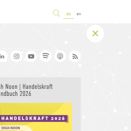
SUCHE
de
en
gh Noon | Handelskraft
endbuch 2026