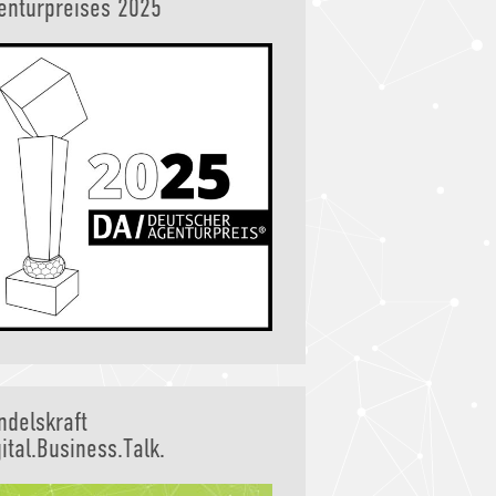
enturpreises 2025
ndelskraft
ital.Business.Talk.