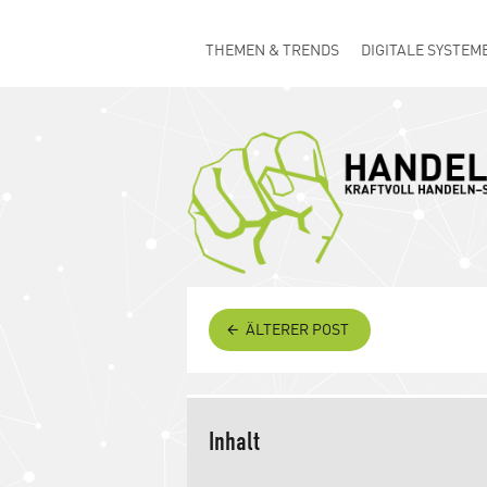
THEMEN & TRENDS
DIGITALE SYSTEM
ÄLTERER POST
Generationswechsel 
Inhalt
Fachkräftemangel durc