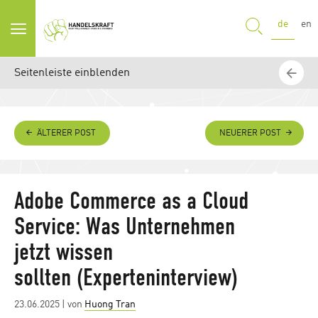
SUCHE
de
en
Seitenleiste einblenden
ÄLTERER POST
NEUERER POST
Adobe Commerce as a Cloud
Service: Was Unternehmen
jetzt wissen
sollten (Experteninterview)
Posted
23.06.2025
| von
Huong Tran