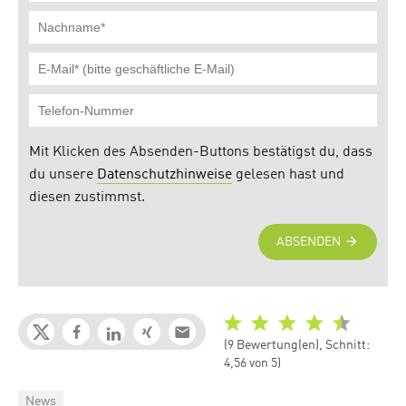
(9 Bewertung(en), Schnitt:
4,56 von 5)
Categories
News