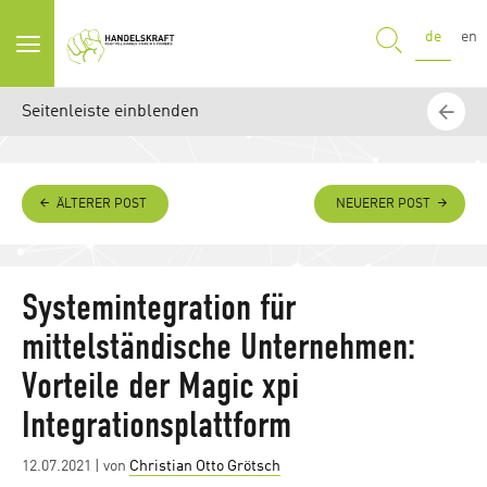
SUCHE
de
en
Seitenleiste einblenden
ÄLTERER POST
NEUERER POST
Systemintegration für
mittelständische Unternehmen:
Vorteile der Magic xpi
Integrationsplattform
Posted
12.07.2021
| von
Christian Otto Grötsch