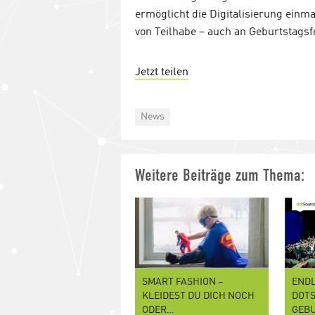
ermöglicht die Digitalisierung ein
von Teilhabe – auch an Geburtstagsf
Jetzt teilen
Categories
News
Weitere Beiträge zum Thema:
SMART FASHION –
ENDL
KLEIDEST DU DICH NOCH
DOTS
ODER…
GEB