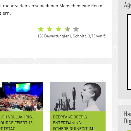
Ag
mal mehr vielen verschiedenen Menschen eine Form
eiern.
(26 Bewertung(en), Schnitt: 3,73 von 5)
Ha
ICH VOLLJÄHRIG:
DEEPFAKE DEEPLY
Dig
OURCE FEIERT 18.
ENTERTAINING:
URTSTAG…
@THEREIRUINEDIT IM…