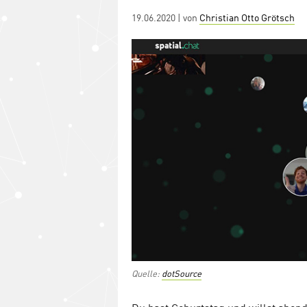
Posted
19.06.2020
| von
Christian Otto Grötsch
on
Quelle:
dotSource