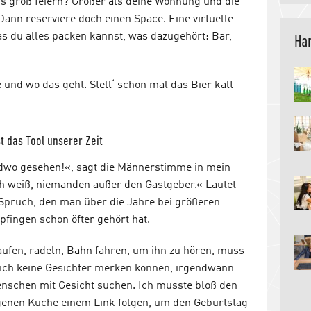
ds groß feiern? Größer als deine Wohnung und die
Dann reserviere doch einen Space. Eine virtuelle
as du alles packen kannst, was dazugehört: Bar,
Han
und wo das geht. Stell‘ schon mal das Bier kalt –
st das Tool unserer Zeit
ndwo gesehen!«, sagt die Männerstimme in mein
ich weiß, niemanden außer den Gastgeber.« Lautet
 Spruch, den man über die Jahre bei größeren
pfingen schon öfter gehört hat.
aufen, radeln, Bahn fahren, um ihn zu hören, muss
 sich keine Gesichter merken können, irgendwann
enschen mit Gesicht suchen. Ich musste bloß den
genen Küche einem Link folgen, um den Geburtstag