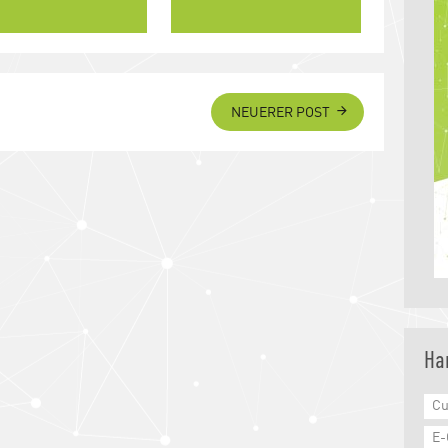
NEUERER POST
Ha
Cu
E