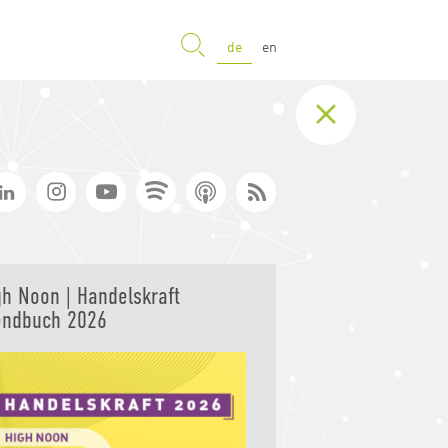
SUCHE
de
en
gh Noon | Handelskraft
endbuch 2026