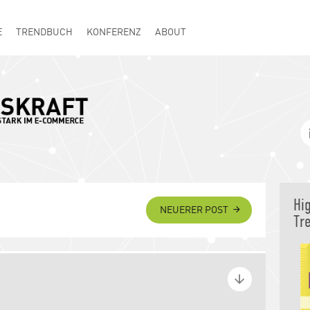
E
TRENDBUCH
KONFERENZ
ABOUT
Hi
NEUERER POST
Tr
tivitäts-Booster: Arbeiten,
chen