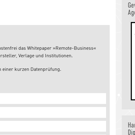
Ge
Ag
Ha
Dig