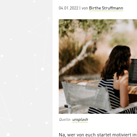
Workations: so funktioniert´s
Workations: Gut für Körper und
Workations: Das bringen sie d
Posted
04.01.2022
| von
Birthe Struffmann
on
Quelle:
unsplash
Na, wer von euch startet motiviert 