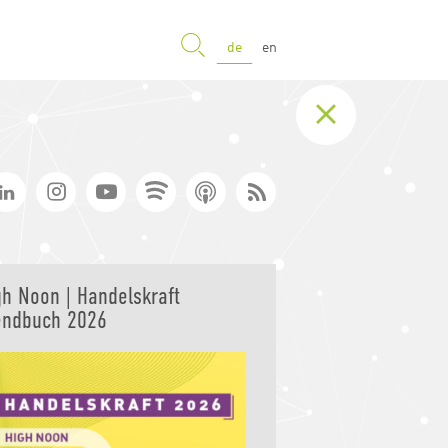
SUCHE
de
en
gh Noon | Handelskraft
endbuch 2026