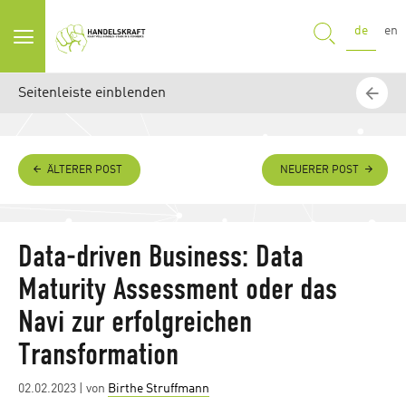
SUCHE
de
en
Seitenleiste einblenden
ÄLTERER POST
NEUERER POST
Data-driven Business: Data
Maturity Assessment oder das
Navi zur erfolgreichen
Transformation
Posted
02.02.2023
| von
Birthe Struffmann