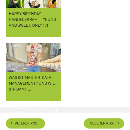
HAPPY BIRTHDAY
HANDELSKRAFT – YOUNG
AND SWEET, ONLY 17!
WAS IST MASTER-DATA-
MANAGEMENT? UND WIE
IHR DAMIT…
ÄLTERER POST
NEUERER POST