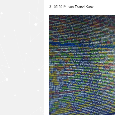
Posted
31.05.2019
| von
Franzi Kunz
on