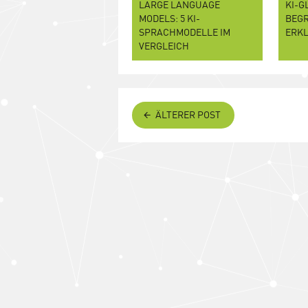
LARGE LANGUAGE
KI-G
MODELS: 5 KI-
BEGR
SPRACHMODELLE IM
ERK
VERGLEICH
ÄLTERER POST