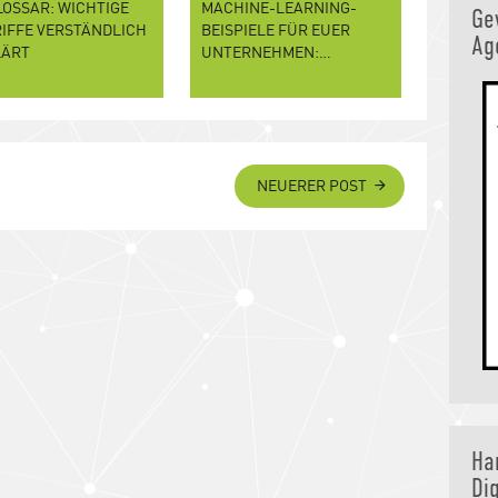
LOSSAR: WICHTIGE
MACHINE-LEARNING-
Ge
IFFE VERSTÄNDLICH
BEISPIELE FÜR EUER
Ag
LÄRT
UNTERNEHMEN:…
NEUERER POST
Ha
Dig