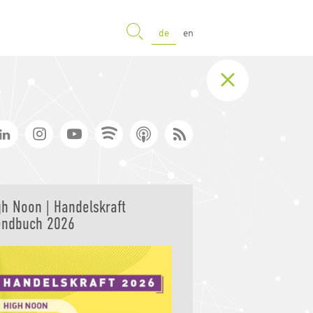
SUCHE
de
en
gh Noon | Handelskraft
endbuch 2026