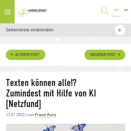
SUCHE
de
en
Seitenleiste einblenden
ÄLTERER POST
NEUERER POST
Texten können alle!?
Zumindest mit Hilfe von KI
[Netzfund]
Posted
13.01.2023
| von
Franzi Kunz
on