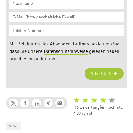
(16 Bewertung(en), Schnitt:
4,00 von 5)
Categories
News