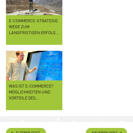
E-COMMERCE-STRATEGIE:
WEGE ZUM
LANGFRISTIGEN ERFOLG…
WAS IST E-COMMERCE?
MÖGLICHKEITEN UND
VORTEILE DES…