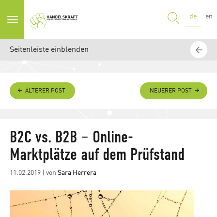
SUCHE
de
en
Seitenleiste einblenden
ÄLTERER POST
NEUERER POST
B2C vs. B2B – Online-
Marktplätze auf dem Prüfstand
Posted
11.02.2019
| von
Sara Herrera
on