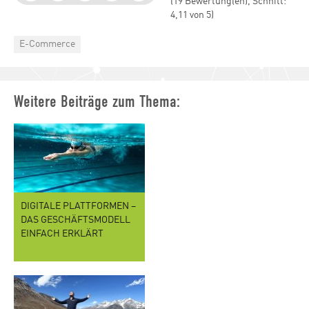
(19 Bewertung(en), Schnitt:
4,11 von 5)
Categories
E-Commerce
Weitere Beiträge zum Thema:
DIGITALE PLATTFORMEN –
DAS GESCHÄFTSMODELL
EINFACH ERKLÄRT