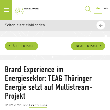
SUCHE
de
en
Seitenleiste einblenden
ÄLTERER POST
NEUERER POST
Brand Experience im
Energiesektor: TEAG Thüringer
Energie setzt auf Multistream-
Projekt
Posted
06.09.2022
| von
Franzi Kunz