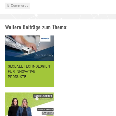
Categories
E-Commerce
Weitere Beiträge zum Thema:
GLOBALE TECHNOLOGIEN
FÜR INNOVATIVE
PRODUKTE –…