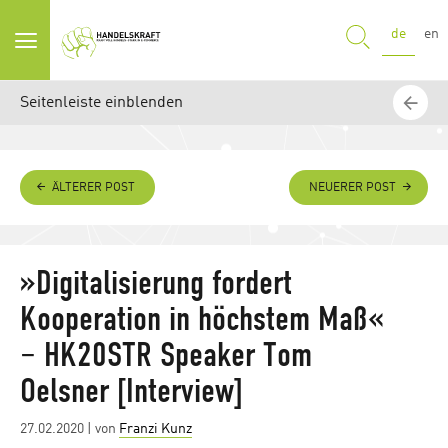
SUCHE
de
en
Seitenleiste einblenden
ÄLTERER POST
NEUERER POST
»Digitalisierung fordert
Kooperation in höchstem Maß«
– HK20STR Speaker Tom
Oelsner [Interview]
Posted
27.02.2020
| von
Franzi Kunz