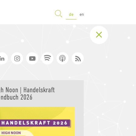
SUCHE
de
en
gh Noon | Handelskraft
endbuch 2026