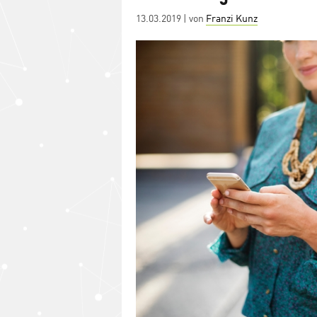
Posted
13.03.2019
| von
Franzi Kunz
on