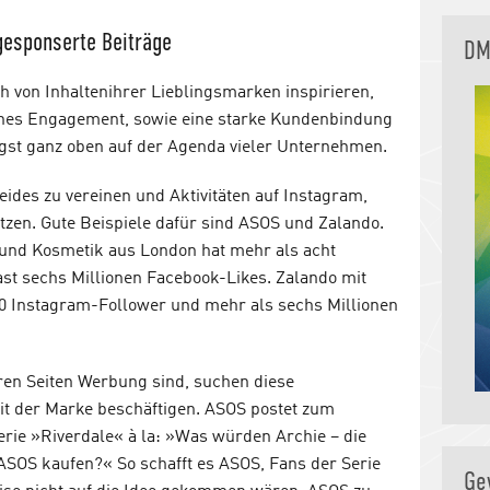
gesponserte Beiträge
DM
ch von Inhaltenihrer Lieblingsmarken inspirieren,
ohes Engagement, sowie eine starke Kundenbindung
ngst ganz oben auf der Agenda vieler Unternehmen.
beides zu vereinen und Aktivitäten auf Instagram,
zen. Gute Beispiele dafür sind ASOS und Zalando.
und Kosmetik aus London hat mehr als acht
st sechs Millionen Facebook-Likes. Zalando mit
000 Instagram-Follower und mehr als sechs Millionen
hren Seiten Werbung sind, suchen diese
it der Marke beschäftigen. ASOS postet zum
erie »Riverdale« à la: »Was würden Archie – die
ASOS kaufen?« So schafft es ASOS, Fans der Serie
Ge