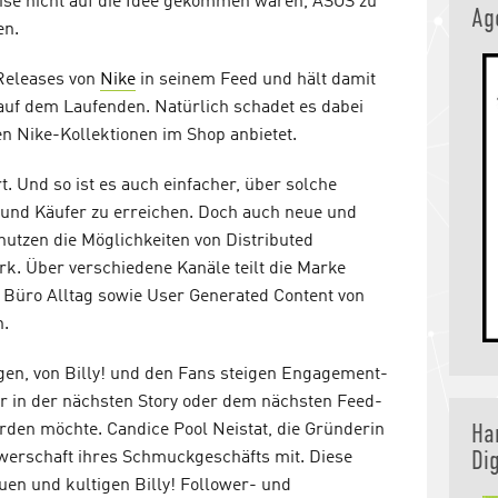
eise nicht auf die Idee gekommen wären, ASOS zu
Ag
en.
 Releases von
Nike
in seinem Feed und hält damit
auf dem Laufenden. Natürlich schadet es dabei
en Nike-Kollektionen im Shop anbietet.
t. Und so ist es auch einfacher, über solche
er und Käufer zu erreichen. Doch auch neue und
utzen die Möglichkeiten von Distributed
k. Über verschiedene Kanäle teilt die Marke
 Büro Alltag sowie User Generated Content von
n.
gen, von Billy! und den Fans steigen Engagement-
er in der nächsten Story oder dem nächsten Feed-
Ha
rden möchte. Candice Pool Neistat, die Gründerin
Dig
lowerschaft ihres Schmuckgeschäfts mit. Diese
uen und kultigen Billy! Follower- und