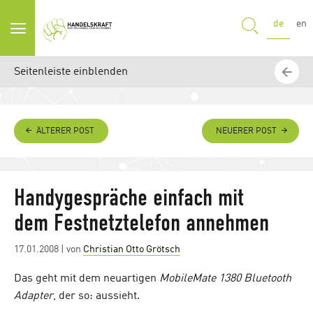
SUCHE
de
en
Seitenleiste einblenden
ÄLTERER POST
NEUERER POST
Handygespräche einfach mit
dem Festnetztelefon annehmen
Posted
17.01.2008
| von
Christian Otto Grötsch
on
Das geht mit dem neuartigen
MobileMate 1380 Bluetooth
Adapter
, der so: aussieht.