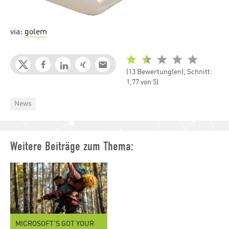
via:
golem
(13 Bewertung(en), Schnitt:
1,77 von 5)
Categories
News
Weitere Beiträge zum Thema:
MICROSOFT'S GOT YOUR