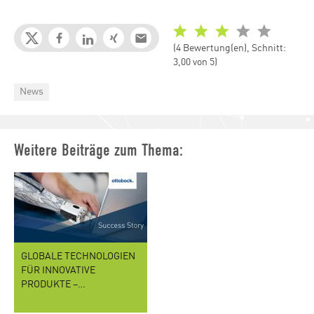
(4 Bewertung(en), Schnitt:
3,00 von 5)
Categories
News
Weitere Beiträge zum Thema:
GLOBALE TECHNOLOGIEN
FÜR INNOVATIVE
PRODUKTE –…