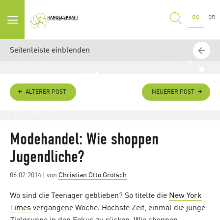
SUCHE
de
en
Seitenleiste einblenden
ÄLTERER POST
NEUERER POST
Modehandel: Wie shoppen
Jugendliche?
Posted
06.02.2014
| von
Christian Otto Grötsch
on
Wo sind die Teenager geblieben? So titelte die
New York
Times
vergangene Woche. Höchste Zeit, einmal die junge