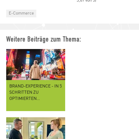
3,67 von 5)
Categories
E-Commerce
Weitere Beiträge zum Thema:
BRAND-EXPERIENCE - IN 5
SCHRITTEN ZU
OPTIMIERTEN…