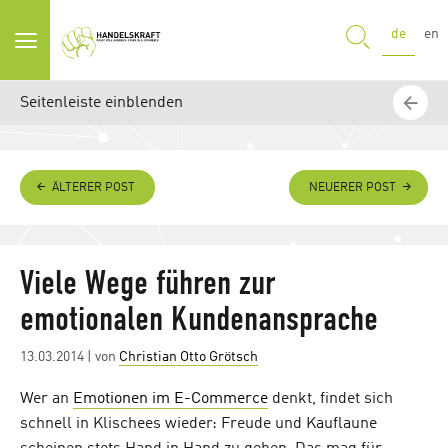
SUCHE
de
en
Seitenleiste einblenden
ÄLTERER POST
NEUERER POST
Viele Wege führen zur
emotionalen Kundenansprache
Posted
13.03.2014
| von
Christian Otto Grötsch
on
Wer an
Emotionen im E-Commerce
denkt, findet sich
schnell in Klischees wieder: Freude und Kauflaune