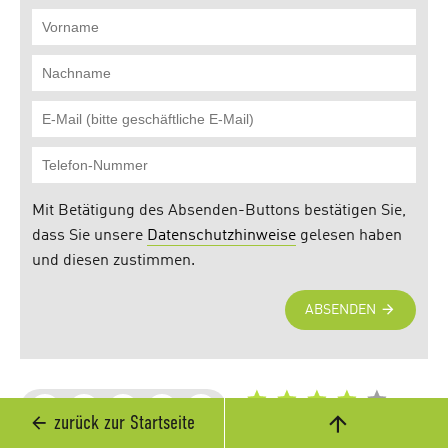
zurück zur Startseite
(18 Bewertung(en), Schnitt:
4,06 von 5)