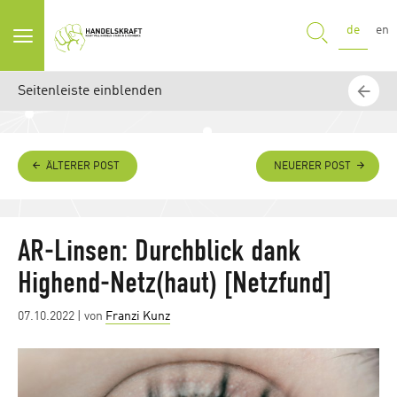
SUCHE
de
en
Seitenleiste einblenden
ÄLTERER POST
NEUERER POST
AR-Linsen: Durchblick dank
Highend-Netz(haut) [Netzfund]
Posted
07.10.2022
| von
Franzi Kunz
on