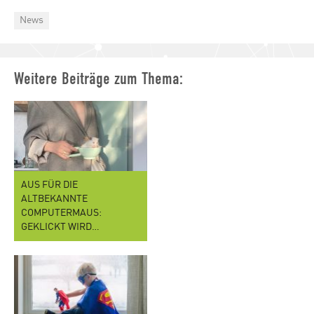
Categories
News
Weitere Beiträge zum Thema:
AUS FÜR DIE
ALTBEKANNTE
COMPUTERMAUS:
GEKLICKT WIRD…