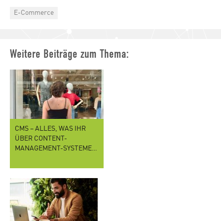
Categories
E-Commerce
Weitere Beiträge zum Thema:
CMS – ALLES, WAS IHR
ÜBER CONTENT-
MANAGEMENT-SYSTEME…