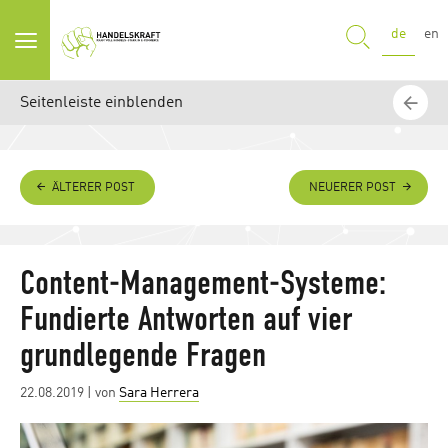
SUCHE
de
en
Seitenleiste einblenden
ÄLTERER POST
NEUERER POST
Content-Management-Systeme:
Fundierte Antworten auf vier
grundlegende Fragen
Posted
22.08.2019
| von
Sara Herrera
on