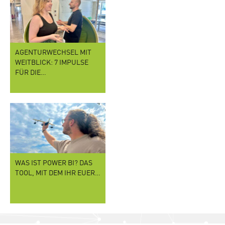
AGENTURWECHSEL MIT
WEITBLICK: 7 IMPULSE
FÜR DIE…
WAS IST POWER BI? DAS
TOOL, MIT DEM IHR EUER…