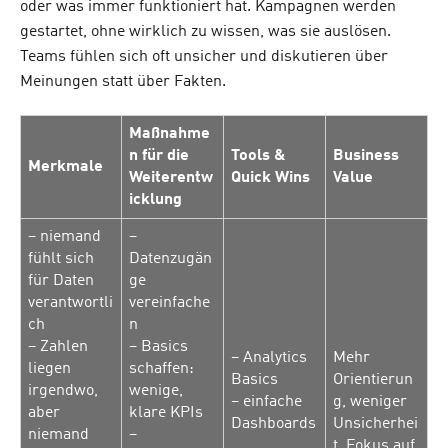
oder was immer funktioniert hat. Kampagnen werden
gestartet, ohne wirklich zu wissen, was sie auslösen.
Teams fühlen sich oft unsicher und diskutieren über
Meinungen statt über Fakten.
Maßnahme
n für die
Tools &
Business
Merkmale
Weiterentw
Quick Wins
Value
icklung
– niemand
–
fühlt sich
Datenzugän
für Daten
ge
verantwortli
vereinfache
ch
n
– Zahlen
– Basics
– Analytics
Mehr
liegen
schaffen:
Basics
Orientierun
irgendwo,
wenige,
– einfache
g, weniger
aber
klare KPIs
Dashboards
Unsicherhei
niemand
–
t, Fokus auf