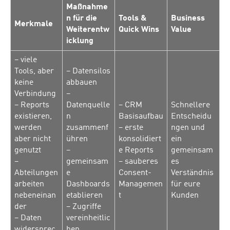
Maßnahme
n für die
Tools &
Business
Merkmale
Weiterentw
Quick Wins
Value
icklung
– viele
Tools, aber
– Datensilos
keine
abbauen
Verbindung
–
– Reports
Datenquelle
– CRM
Schnellere
existieren,
n
Basisaufbau
Entscheidu
werden
zusammenf
– erste
ngen und
aber nicht
ühren
konsolidiert
ein
genutzt
–
e Reports
gemeinsam
–
gemeinsam
– sauberes
es
Abteilungen
e
Consent-
Verständnis
arbeiten
Dashboards
Managemen
für eure
nebeneinan
etablieren
t
Kunden
der
– Zugriffe
– Daten
vereinheitlic
widersprec
hen