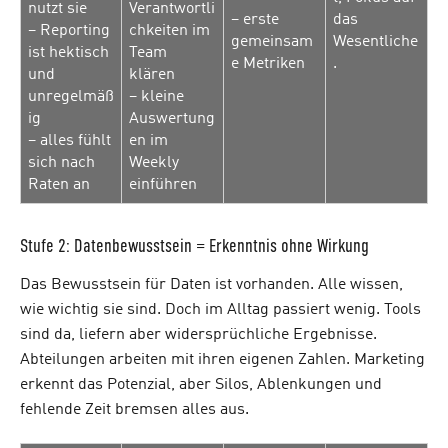
nutzt sie
Verantwortli
– erste
das
– Reporting
chkeiten im
gemeinsam
Wesentliche
ist hektisch
Team
e Metriken
.
und
klären
unregelmäß
– kleine
ig
Auswertung
– alles fühlt
en im
sich nach
Weekly
Raten an
einführen
Stufe 2: Datenbewusstsein = Erkenntnis ohne Wirkung
Das Bewusstsein für Daten ist vorhanden. Alle wissen,
wie wichtig sie sind. Doch im Alltag passiert wenig. Tools
sind da, liefern aber widersprüchliche Ergebnisse.
Abteilungen arbeiten mit ihren eigenen Zahlen. Marketing
erkennt das Potenzial, aber Silos, Ablenkungen und
fehlende Zeit bremsen alles aus.