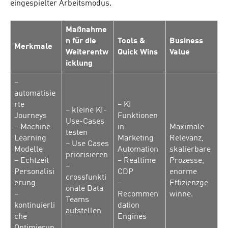
eingespielter Arbeitsmodus.
Maßnahme
n für die
Tools &
Business
Merkmale
Weiterentw
Quick Wins
Value
icklung
–
automatisie
rte
– KI
– kleine KI-
Journeys
Funktionen
Use-Cases
– Machine
in
Maximale
testen
Learning
Marketing
Relevanz,
– Use Cases
Modelle
Automation
skalierbare
priorisieren
– Echtzeit
– Realtime
Prozesse,
–
Personalisi
CDP
enorme
crossfunkti
erung
–
Effizienzge
onale Data
–
Recommen
winne.
Teams
kontinuierli
dation
aufstellen
che
Engines
Optimierun