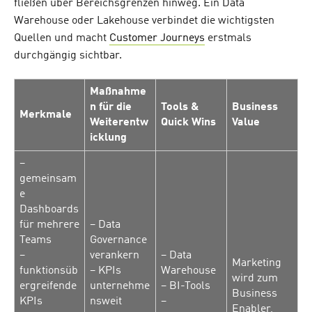
fließen über Bereichsgrenzen hinweg. Ein Data
Warehouse oder Lakehouse verbindet die wichtigsten
Quellen und macht
Customer Journeys
erstmals
durchgängig sichtbar.
Maßnahme
n für die
Tools &
Business
Merkmale
Weiterentw
Quick Wins
Value
icklung
–
gemeinsam
e
Dashboards
für mehrere
– Data
Teams
Governance
–
verankern
– Data
Marketing
funktionsüb
– KPIs
Warehouse
wird zum
ergreifende
unternehme
– BI-Tools
Business
KPIs
nsweit
–
Enabler,