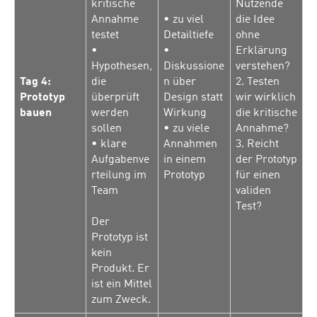
kritische
Nutzende
Annahme
• zu viel
die Idee
testet
Detailtiefe
ohne
•
•
Erklärung
Hypothesen,
Diskussione
verstehen?
Tag 4:
die
n über
2. Testen
Prototyp
überprüft
Design statt
wir wirklich
bauen
werden
Wirkung
die kritische
sollen
• zu viele
Annahme?
• klare
Annahmen
3. Reicht
Aufgabenve
in einem
der Prototyp
rteilung im
Prototyp
für einen
Team
validen
Test?
Der
Prototyp ist
kein
Produkt. Er
ist ein Mittel
zum Zweck.