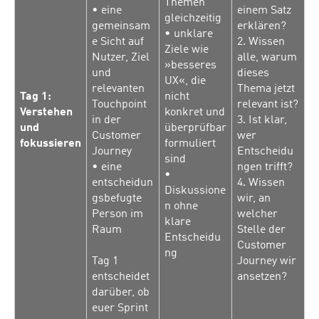
Themen
• eine
einem Satz
gleichzeitig
gemeinsam
erklären?
• unklare
e Sicht auf
2. Wissen
Ziele wie
Nutzer, Ziel
alle, warum
»besseres
und
dieses
UX«, die
relevanten
Thema jetzt
Tag 1:
nicht
Touchpoint
relevant ist?
Verstehen
konkret und
in der
3. Ist klar,
und
überprüfbar
Customer
wer
fokussieren
formuliert
Journey
Entscheidu
sind
• eine
ngen trifft?
•
entscheidun
4. Wissen
Diskussione
gsbefugte
wir, an
n ohne
Person im
welcher
klare
Raum
Stelle der
Entscheidu
Customer
ng
Tag 1
Journey wir
entscheidet
ansetzen?
darüber, ob
euer Sprint