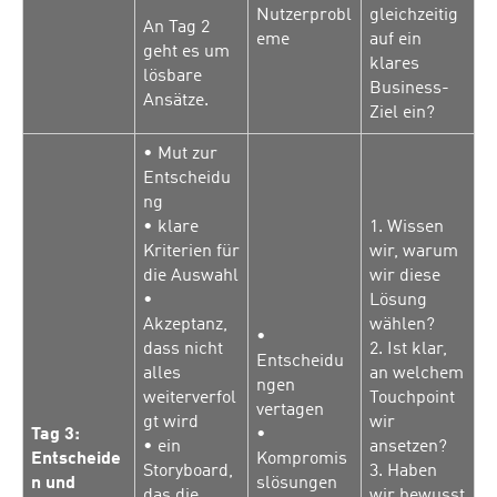
Nutzerprobl
gleichzeitig
An Tag 2
eme
auf ein
geht es um
klares
lösbare
Business-
Ansätze.
Ziel ein?
• Mut zur
Entscheidu
ng
• klare
1. Wissen
Kriterien für
wir, warum
die Auswahl
wir diese
•
Lösung
Akzeptanz,
wählen?
•
dass nicht
2. Ist klar,
Entscheidu
alles
an welchem
ngen
weiterverfol
Touchpoint
vertagen
gt wird
wir
Tag 3:
•
• ein
ansetzen?
Entscheide
Kompromis
Storyboard,
3. Haben
n und
slösungen
das die
wir bewusst