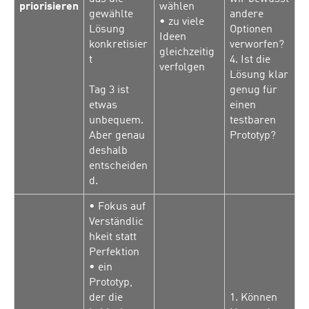
priorisieren
wählen
gewählte
andere
• zu viele
Lösung
Optionen
Ideen
konkretisier
verworfen?
gleichzeitig
t
4. Ist die
verfolgen
Lösung klar
Tag 3 ist
genug für
etwas
einen
unbequem.
testbaren
Aber genau
Prototyp?
deshalb
entscheiden
d.
• Fokus auf
Verständlic
hkeit statt
Perfektion
• ein
Prototyp,
der die
1. Können