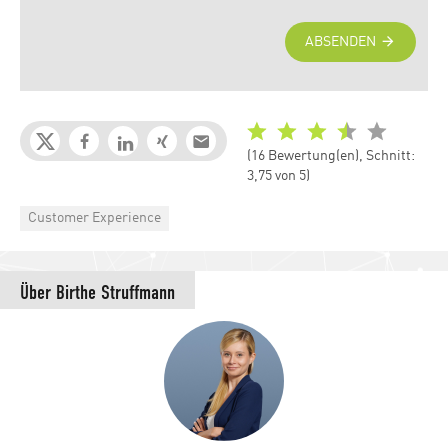
(16 Bewertung(en), Schnitt:
3,75 von 5)
Categories
Customer Experience
Über
Birthe Struffmann