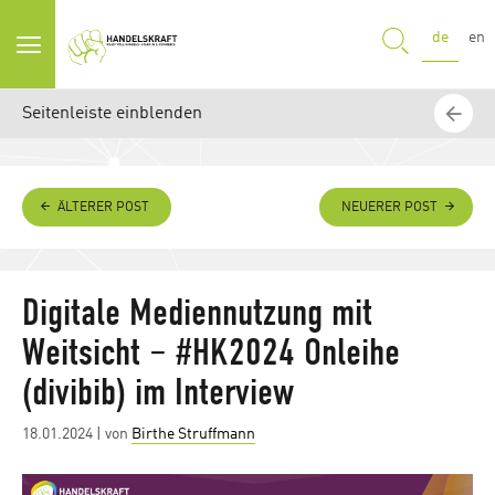
SUCHE
de
en
Seitenleiste einblenden
ÄLTERER POST
NEUERER POST
Digitale Mediennutzung mit
Weitsicht – #HK2024 Onleihe
(divibib) im Interview
Posted
18.01.2024
| von
Birthe Struffmann
on