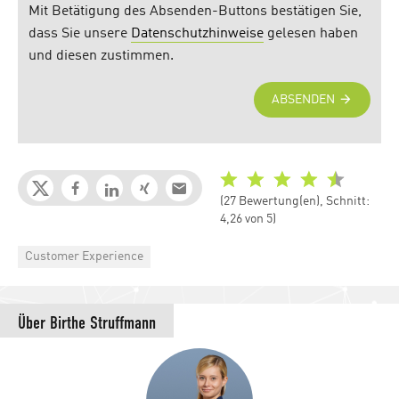
(27 Bewertung(en), Schnitt:
4,26 von 5)
Categories
Customer Experience
Über
Birthe Struffmann