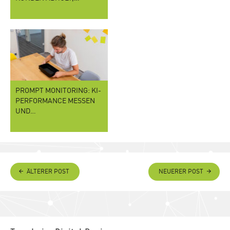
PROMPT MONITORING: KI-
PERFORMANCE MESSEN
UND…
ÄLTERER POST
NEUERER POST