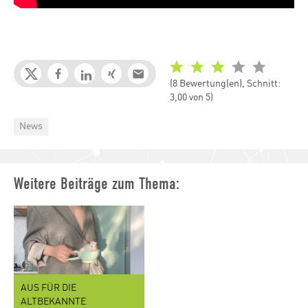
(8 Bewertung(en), Schnitt:
3,00 von 5)
Categories
News
Weitere Beiträge zum Thema:
AUS FÜR DIE
ALTBEKANNTE