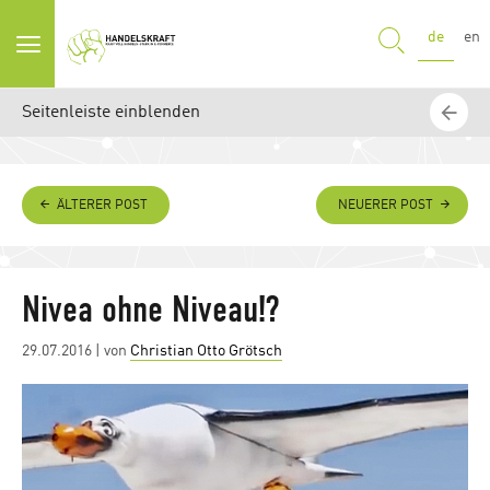
SUCHE
de
en
Seitenleiste einblenden
ÄLTERER POST
NEUERER POST
Nivea ohne Niveau!?
Posted
29.07.2016
| von
Christian Otto Grötsch
on