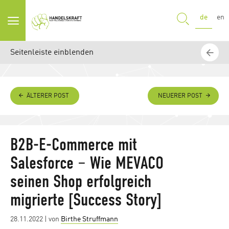
SUCHE
de
en
Seitenleiste einblenden
ÄLTERER POST
NEUERER POST
B2B-E-Commerce mit
Salesforce – Wie MEVACO
seinen Shop erfolgreich
migrierte [Success Story]
Posted
28.11.2022
| von
Birthe Struffmann