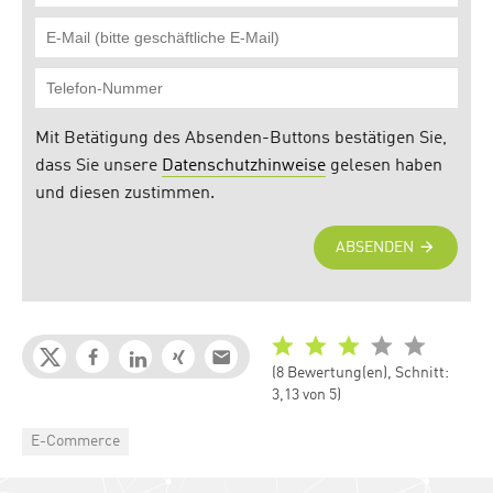
(8 Bewertung(en), Schnitt:
3,13 von 5)
Categories
E-Commerce