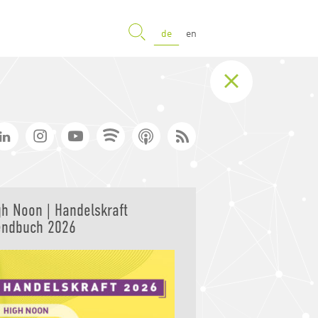
SUCHE
de
en
gh Noon | Handelskraft
endbuch 2026