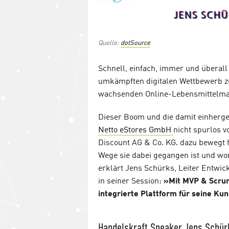
Quelle:
dotSource
Schnell, einfach, immer und überall 
umkämpften digitalen Wettbewerb z
wachsenden Online-Lebensmittelma
Dieser Boom und die damit einherg
Netto eStores GmbH
nicht spurlos v
Discount AG & Co. KG. dazu bewegt h
Wege sie dabei gegangen ist und wor
erklärt Jens Schürks, Leiter Entwi
in seiner Session:
»Mit MVP & Scrum
integrierte Plattform für seine Kun
Handelskraft Speaker Jens Schür