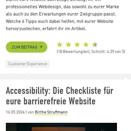
professionelles Webdesign, das sowohl zu eurer Marke
als auch zu den Erwartungen eurer Zielgruppe passt.
Welche 6 Tipps euch dabei helfen, mit eurer Website
hervorzustechen, erfahrt ihr im Artikel.
ZUM BEITRAG
(18 Bewertung(en), Schnitt: 4,39 von 5)
Categories
Customer Experience
Accessibility: Die Checkliste für
eure barrierefreie Website
Posted
16.05.2024
| von
Birthe Struffmann
on