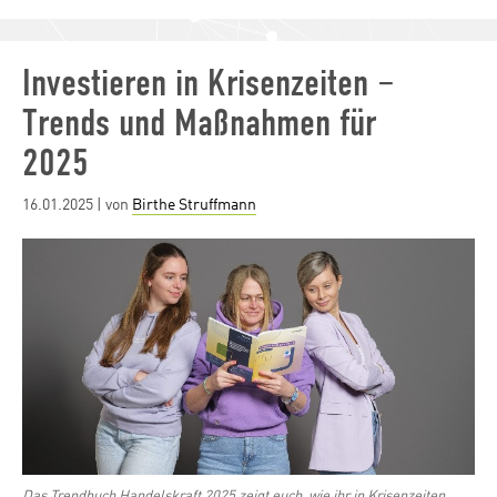
Investieren in Krisenzeiten –
Trends und Maßnahmen für
2025
Posted
16.01.2025
| von
Birthe Struffmann
on
Das Trendbuch Handelskraft 2025 zeigt euch, wie ihr in Krisenzeiten