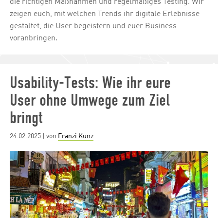
die richtigen Maßnahmen und regelmäßiges Testing. Wir
zeigen euch, mit welchen Trends ihr digitale Erlebnisse
gestaltet, die User begeistern und euer Business
voranbringen.
Usability-Tests: Wie ihr eure
User ohne Umwege zum Ziel
bringt
Posted
24.02.2025
| von
Franzi Kunz
on