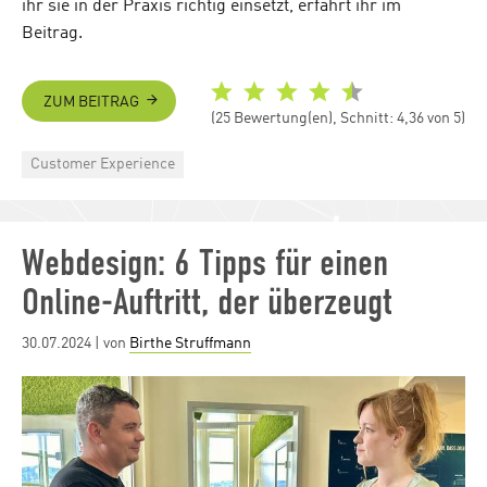
ihr sie in der Praxis richtig einsetzt, erfahrt ihr im
Beitrag.
ZUM BEITRAG
(25 Bewertung(en), Schnitt: 4,36 von 5)
Categories
Customer Experience
Webdesign: 6 Tipps für einen
Online-Auftritt, der überzeugt
Posted
30.07.2024
| von
Birthe Struffmann
on