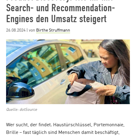
Search- und Recommendation-
Engines den Umsatz steigert
Posted
26.08.2024
| von
Birthe Struffmann
on
Quelle: dotSource
Wer sucht, der findet. Haustürschlüssel, Portemonnaie,
Brille – fast täglich sind Menschen damit beschäftigt,