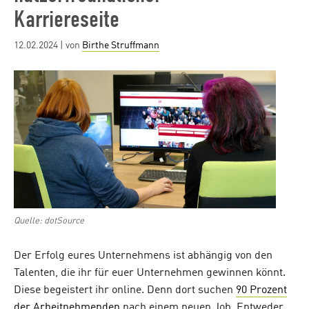
Karriereseite
Posted
12.02.2024
| von
Birthe Struffmann
on
Quelle: dotSource
Der Erfolg eures Unternehmens ist abhängig von den
Talenten, die ihr für euer Unternehmen gewinnen könnt.
Diese begeistert ihr online. Denn dort suchen
90 Prozent
der Arbeitnehmenden
nach einem neuen Job. Entweder