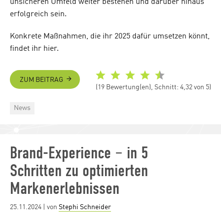
unsicheren Umfeld weiter bestehen und darüber hinaus
erfolgreich sein.
Konkrete Maßnahmen, die ihr 2025 dafür umsetzen könnt,
findet ihr hier.
ZUM BEITRAG
(19 Bewertung(en), Schnitt: 4,32 von 5)
Categories
News
Brand-Experience – in 5
Schritten zu optimierten
Markenerlebnissen
Posted
25.11.2024
| von
Stephi Schneider
on