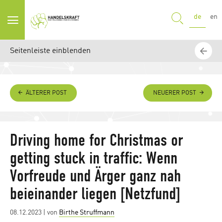
SUCHE
de
en
Seitenleiste einblenden
ÄLTERER POST
NEUERER POST
Driving home for Christmas or
getting stuck in traffic: Wenn
Vorfreude und Ärger ganz nah
beieinander liegen [Netzfund]
Posted
08.12.2023
| von
Birthe Struffmann