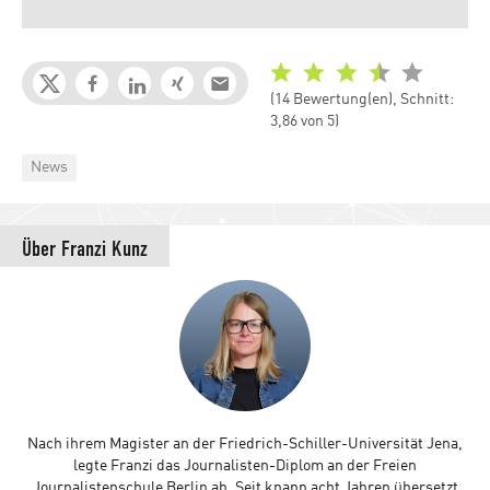
(14 Bewertung(en), Schnitt:
3,86 von 5)
Categories
News
Über
Franzi Kunz
Nach ihrem Magister an der Friedrich-Schiller-Universität Jena,
legte Franzi das Journalisten-Diplom an der Freien
Journalistenschule Berlin ab. Seit knapp acht Jahren übersetzt