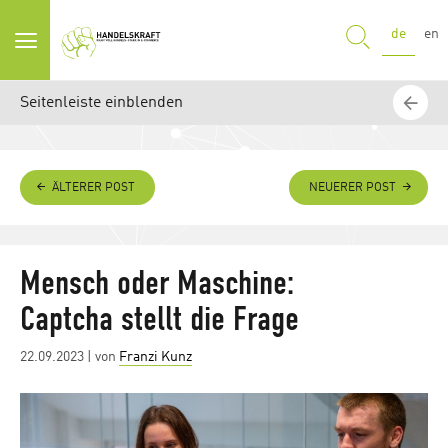
SUCHE
de
en
Seitenleiste einblenden
ÄLTERER POST
NEUERER POST
Mensch oder Maschine:
Captcha stellt die Frage
Posted
22.09.2023
| von
Franzi Kunz
on