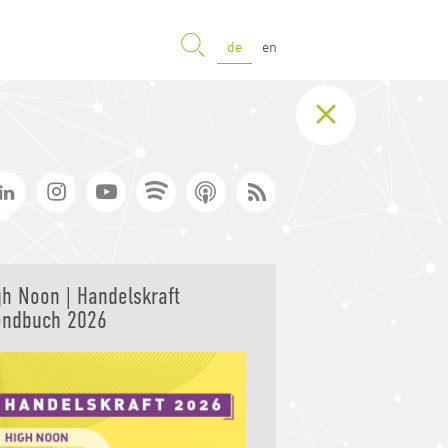
SUCHE
de
en
gh Noon | Handelskraft
endbuch 2026