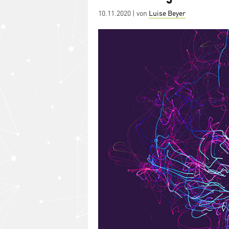
Posted
10.11.2020
| von
Luise Beyer
on