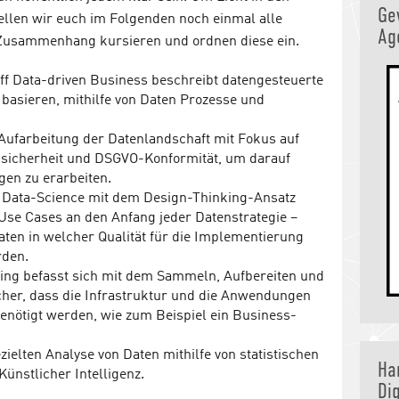
Ge
llen wir euch im Folgenden noch einmal alle
Ag
m Zusammenhang kursieren und ordnen diese ein.
ff Data-driven Business beschreibt datengesteuerte
basieren, mithilfe von Daten Prozesse und
e Aufarbeitung der Datenlandschaft mit Fokus auf
ensicherheit und DSGVO-Konformität, um darauf
en zu erarbeiten.
e Data-Science mit dem Design-Thinking-Ansatz
te Use Cases an den Anfang jeder Datenstrategie –
aten in welcher Qualität für die Implementierung
rden.
ring befasst sich mit dem Sammeln, Aufbereiten und
icher, dass die Infrastruktur und die Anwendungen
benötigt werden, wie zum Beispiel ein Business-
zielten Analyse von Daten mithilfe von statistischen
Ha
ünstlicher Intelligenz.
Dig