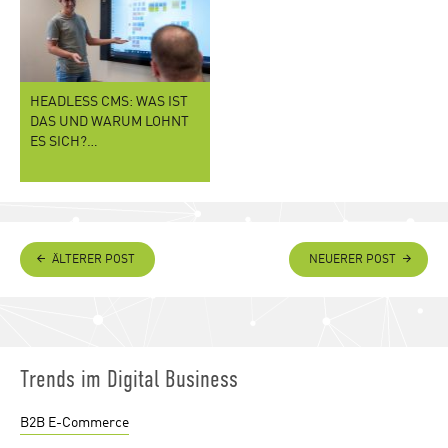
HEADLESS CMS: WAS IST
DAS UND WARUM LOHNT
ES SICH?…
ÄLTERER POST
NEUERER POST
Trends im Digital Business
B2B E-Commerce