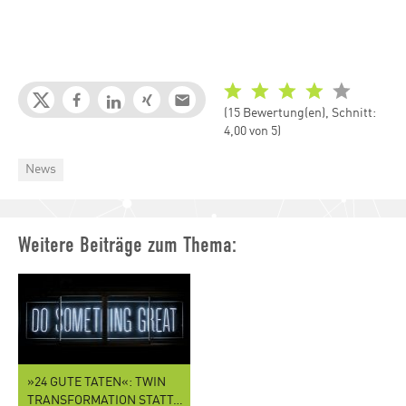
(15 Bewertung(en), Schnitt:
4,00 von 5)
Categories
News
Weitere Beiträge zum Thema:
»24 GUTE TATEN«: TWIN
TRANSFORMATION STATT…