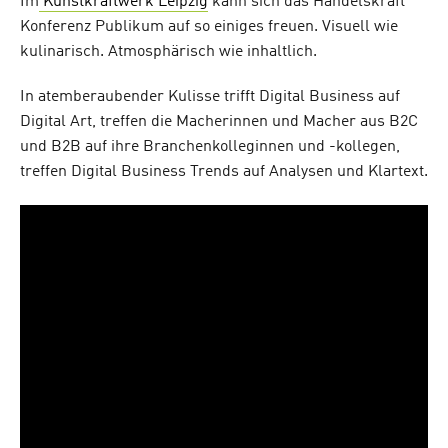
Im
Kunstkraftwerk Leipzig
kann sich das Handelskraft
Konferenz Publikum auf so einiges freuen. Visuell wie
kulinarisch. Atmosphärisch wie inhaltlich.
In atemberaubender Kulisse trifft Digital Business auf
Digital Art, treffen die Macherinnen und Macher aus B2C
und B2B auf ihre Branchenkolleginnen und -kollegen,
treffen Digital Business Trends auf Analysen und Klartext.