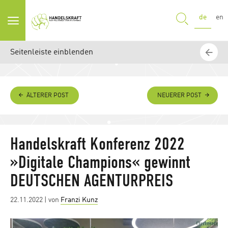
SUCHE
de
en
Seitenleiste einblenden
ÄLTERER POST
NEUERER POST
Handelskraft Konferenz 2022
»Digitale Champions« gewinnt
DEUTSCHEN AGENTURPREIS
Posted
22.11.2022
| von
Franzi Kunz
on