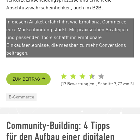
verkürzt Entscheidungsprozesse und erhöht die
Abschlusswahrscheinlichkeit, auch im B2B.
In diesem Artikel erfahrt ihr, wie Emotional Commerce
eure Markenbindung stärkt. Mit praxisnahen Strategien
und passenden Tools schafft ihr emotionale
Einkaufserlebnisse, die messbar zu mehr Conversions
beitragen.
ZUM BEITRAG
(13 Bewertung(en), Schnitt: 3,77 von 5)
Categories
E-Commerce
Community-Building: 4 Tipps
für den Aufbau einer digitalen