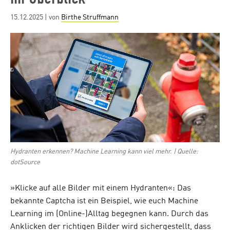
Posted
15.12.2025
| von
Birthe Struffmann
on
Hydranten erkennen? Machine Learning kann viel mehr. | Quelle:
dotSource
»Klicke auf alle Bilder mit einem Hydranten«: Das
bekannte Captcha ist ein Beispiel, wie euch Machine
Learning im (Online-)Alltag begegnen kann. Durch das
Anklicken der richtigen Bilder wird sichergestellt, dass