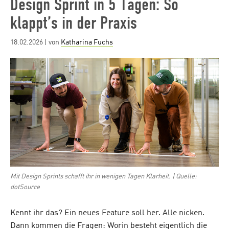
Design Sprint in 5 Tagen: So
klappt’s in der Praxis
Posted
18.02.2026
| von
Katharina Fuchs
on
Mit Design Sprints schafft ihr in wenigen Tagen Klarheit. | Quelle:
dotSource
Kennt ihr das? Ein neues Feature soll her. Alle nicken.
Dann kommen die Fragen: Worin besteht eigentlich die