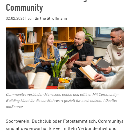
Community
Posted
02.02.2026
| von
Birthe Struffmann
on
Communitys verbinden Menschen online und offline. Mit Community-
Building könnt ihr diesen Mehrwert gezielt für euch nutzen. | Quelle:
dotSource
Sportverein, Buchclub oder Fotostammtisch. Communitys
sind allgegenwärtig. Sie vermitteln Verbundenheit und