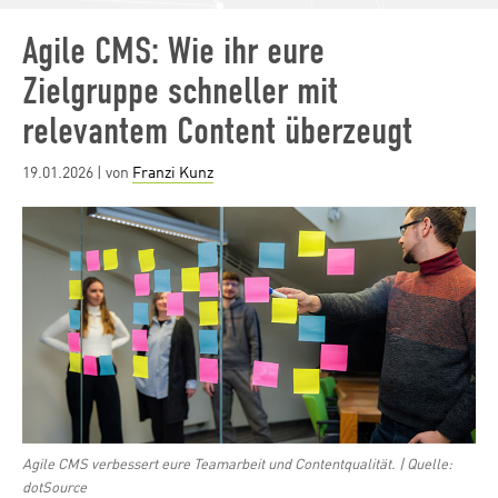
Agile CMS: Wie ihr eure
Zielgruppe schneller mit
relevantem Content überzeugt
Posted
19.01.2026
| von
Franzi Kunz
on
Agile CMS verbessert eure Teamarbeit und Contentqualität. | Quelle:
dotSource