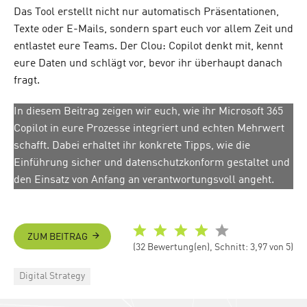
Das Tool erstellt nicht nur automatisch Präsentationen,
Texte oder E-Mails, sondern spart euch vor allem Zeit und
entlastet eure Teams. Der Clou: Copilot denkt mit, kennt
eure Daten und schlägt vor, bevor ihr überhaupt danach
fragt.
In diesem Beitrag zeigen wir euch, wie ihr Microsoft 365
Copilot in eure Prozesse integriert und echten Mehrwert
schafft. Dabei erhaltet ihr konkrete Tipps, wie die
Einführung sicher und datenschutzkonform gestaltet und
den Einsatz von Anfang an verantwortungsvoll angeht.
ZUM BEITRAG
(32 Bewertung(en), Schnitt: 3,97 von 5)
Categories
Digital Strategy