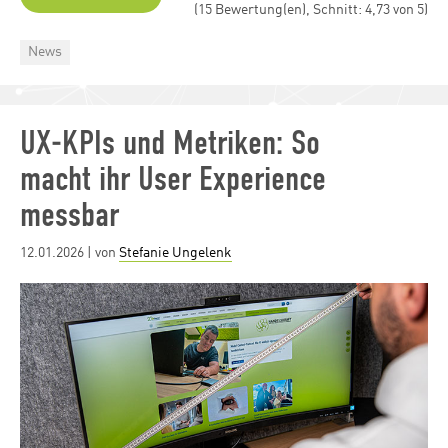
(15 Bewertung(en), Schnitt: 4,73 von 5)
Categories
News
UX-KPIs und Metriken: So
macht ihr User Experience
messbar
Posted
12.01.2026
| von
Stefanie Ungelenk
on