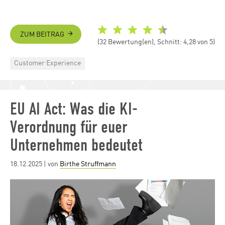
ZUM BEITRAG
(32 Bewertung(en), Schnitt: 4,28 von 5)
Categories
Customer Experience
EU AI Act: Was die KI-
Verordnung für euer
Unternehmen bedeutet
Posted
18.12.2025
| von
Birthe Struffmann
on