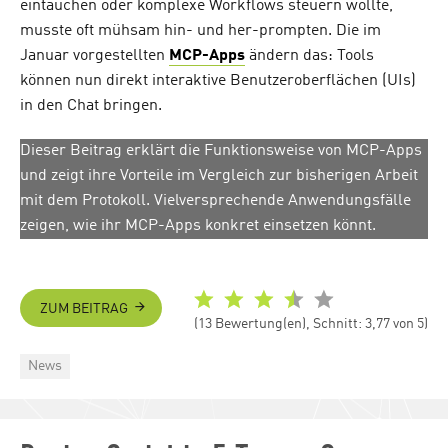
eintauchen oder komplexe Workflows steuern wollte,
musste oft mühsam hin- und her-prompten. Die im
Januar vorgestellten
MCP-Apps
ändern das: Tools
können nun direkt interaktive Benutzeroberflächen (UIs)
in den Chat bringen.
Dieser Beitrag erklärt die Funktionsweise von MCP-Apps
und zeigt ihre Vorteile im Vergleich zur bisherigen Arbeit
mit dem Protokoll. Vielversprechende Anwendungsfälle
zeigen, wie ihr MCP-Apps konkret einsetzen könnt.
ZUM BEITRAG
(13 Bewertung(en), Schnitt: 3,77 von 5)
Categories
News