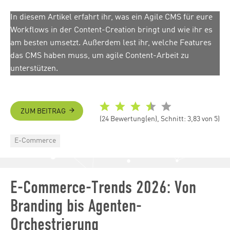
In diesem Artikel erfahrt ihr, was ein Agile CMS für eure
Workflows in der Content-Creation bringt und wie ihr es
am besten umsetzt. Außerdem lest ihr, welche Features
das CMS haben muss, um agile Content-Arbeit zu
unterstützen.
ZUM BEITRAG
(24 Bewertung(en), Schnitt: 3,83 von 5)
Categories
E-Commerce
E-Commerce-Trends 2026: Von
Branding bis Agenten-
Orchestrierung