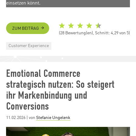
einsetzen könnt.
ZUM BEITRAG
(28 Bewertung(en), Schnitt: 4,29 von 5)
Categories
Customer Experience
Emotional Commerce
strategisch nutzen: So steigert
ihr Markenbindung und
Conversions
Posted
11.02.2026
| von
Stefanie Ungelenk
on