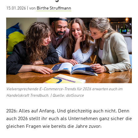
Posted
15.01.2026
| von
Birthe Struffmann
on
Vielversprechende E-Commerce-Trends für 2026 erwarten euch im
Handelskraft Trendbuch. | Quelle: dotSource
2026: Alles auf Anfang. Und gleichzeitig auch nicht. Denn
auch 2026 stellt ihr euch als Unternehmen ganz sicher die
gleichen Fragen wie bereits die Jahre zuvor: